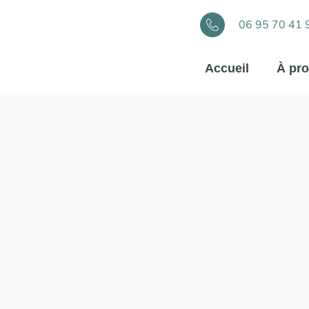
06 95 70 41 
Accueil
À pr