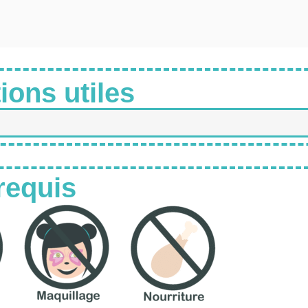
ions utiles
requis