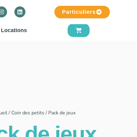
Particuliers
Locations
ueil
/
Coin des petits
/ Pack de jeux
ck de jeux