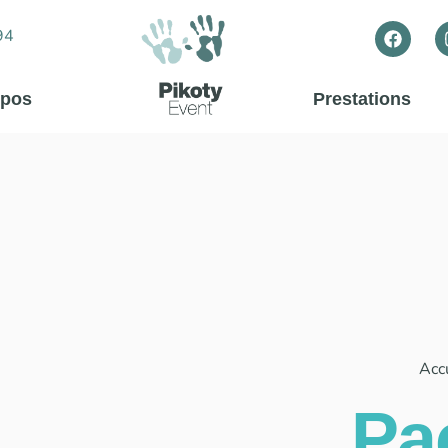
94
opos
Prestations
Acc
Pa