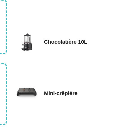
Chocolatière 10L
Mini-crêpière