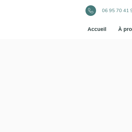
06 95 70 41 
Accueil
À pr