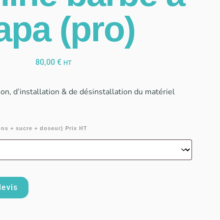
apa (pro)
80,00
€
HT
son, d’installation & de désinstallation du matériel
ons + sucre + doseur) Prix HT
devis