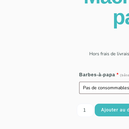
p
Hors frais de livrai
Barbes-à-papa
*
(bât
Ajouter au 