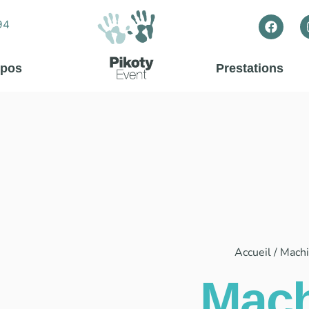
94
opos
Prestations
Accueil
/
Mach
Mach