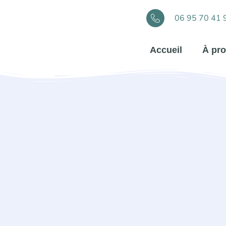
06 95 70 41 
Accueil
À pr