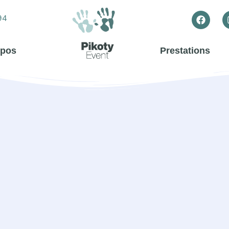
94
opos
Prestations