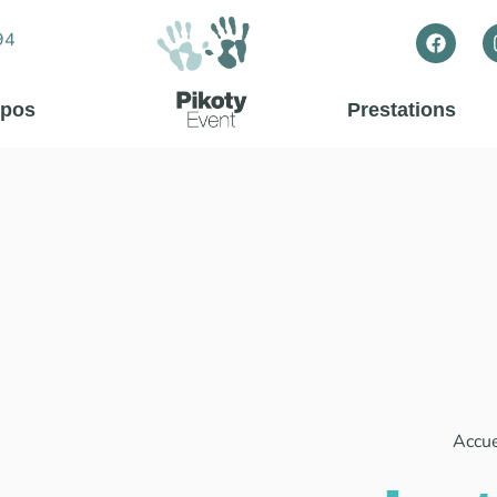
94
opos
Prestations
Accue