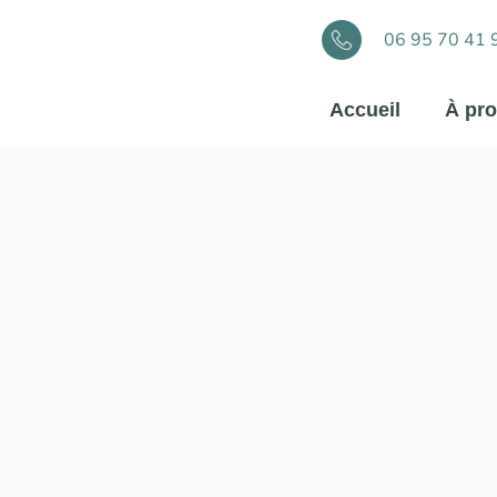
06 95 70 41 
Accueil
À pr