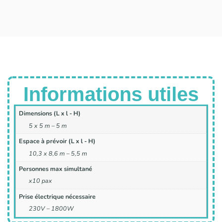
Informations utiles
Dimensions (L x l - H)
5 x 5 m – 5 m
Espace à prévoir (L x l - H)
10,3 x 8,6 m – 5,5 m
Personnes max simultané
x10 pax
Prise électrique nécessaire
230V – 1800W